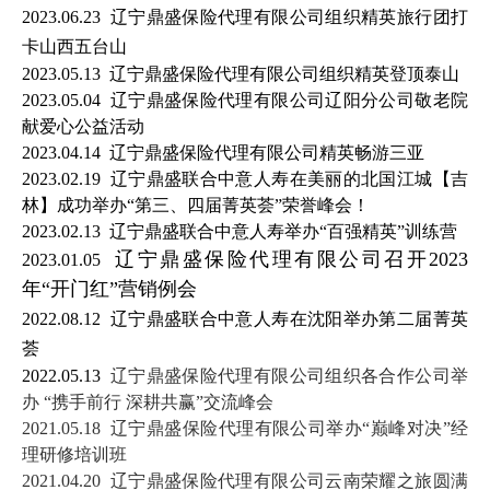
2023.06.23
辽宁
鼎盛保险代理有限公司组织
精英旅行团打
卡山西五台山
2023.05.13
辽宁
鼎盛保险代理有限公司组织精英登顶泰山
2023.05.04
辽宁鼎盛保险代理有限公司辽阳分公司敬老院
献爱心公益活动
2023.04.14
辽宁
鼎盛保险代理有限公司精英畅游三亚
2023.02.19
辽宁鼎盛联合中意人寿在美丽的北国江城【吉
林】成功举办“第三、四届菁英荟”荣誉峰会！
2023.02.13
辽宁鼎盛联合中意人寿举办“百强精英”训练营
辽宁鼎盛保险代理有限公司召开2023
2023.01.05
年“开门红”营销例会
2022.08.12
辽宁鼎盛联合中意人寿在
沈阳举办第二届菁英
荟
2022.05.13
辽宁鼎盛保险代理有限公司组织各合作公司举
办 “携手前行 深耕共赢”交流峰会
2021.05.18 辽宁鼎盛保险代理有限公司举办“巅峰对决”经
理研修培训班
2021.04.20 辽宁鼎盛保险代理有限公司云南荣耀之旅圆满