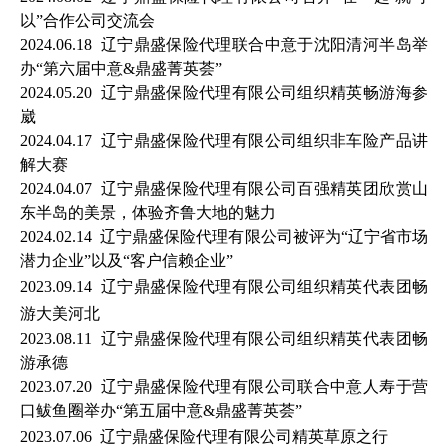
以”合作公司交流会
2024.06.18 辽宁
鼎盛保险代理联合中意于沈阳清河半岛举
办“第六届中意&鼎盛菁英荟”
2024.05.20
辽宁
鼎盛保险代理有
限公司组织精英畅游海参
崴
2024.04.17
辽宁
鼎盛保险代理有
限公司组织非车险产品讲
解大赛
2024.04.07
辽宁鼎盛保险代理有限公司百强精英团
欣赏山
东半岛的美景，体验齐鲁大地的魅力
2024.02.14
辽宁鼎盛保险代理有限公司被评为
“辽宁
省市场
潜力企业”以及“客户信赖企业”
2023.09.14
辽宁
鼎盛保险代理有
限公司组织
精英代表团
畅
游
大美河北
2023.08.11 辽宁
鼎盛保险代理有限公司组织精英代表团畅
游承德
2023.07.20
辽宁
鼎盛保险代理有限公司联合中意人寿
于营
口鲅鱼圈举办
“第五届中意&鼎盛菁英荟
”
2023.07.06
辽宁
鼎盛保险代理有限公司
精英草原之行