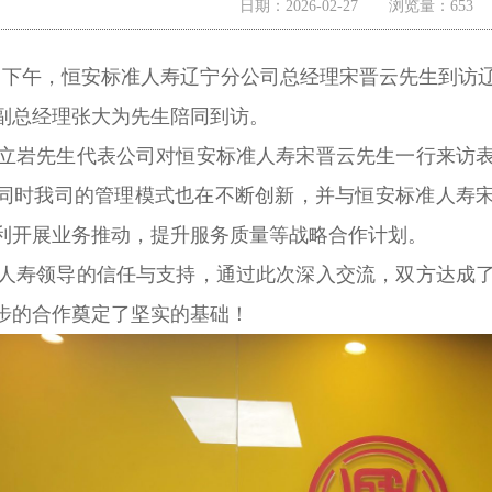
日期：2026-02-27 浏览量：65
25日下午，恒安标准人寿辽宁分公司总经理宋晋云先生到
副总经理张大为先生陪同到访。
岩先生代表公司对恒安标准人寿宋晋云先生一行来访表
同时我司的管理模式也在不断创新，并与恒安标准人寿
利开展业务推动，
提升服务质量等战略合作计划。
寿领导的信任与支持，通过此次深入交流，双方达成了
步的合作奠定了坚实的基础！