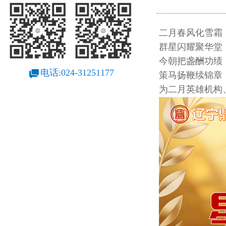
二月春风化雪霜
群星闪耀聚华堂
今朝把盏酬功绩
电话:024-31251177
策马扬鞭续锦章
为二月英雄机构