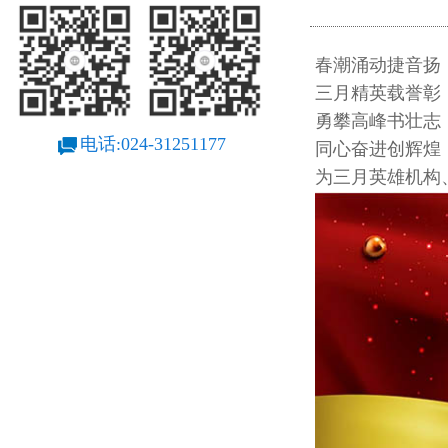
春潮涌动捷音扬
三月精英载誉彰
勇攀高峰书壮志
电话:024-31251177
同心奋进创辉煌
为三月英雄机构